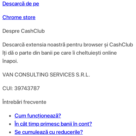
Descarcă de pe
Chrome store
Despre CashClub
Descarcă extensia noastră pentru browser și CashClub
îți dă o parte din banii pe care îi cheltuiești online
înapoi.
VAN CONSULTING SERVICES S.R.L.
CUI: 39743787
Întrebări frecvente
Cum funcționează?
În cât timp primesc banii în cont?
Se cumulează cu reducerile?