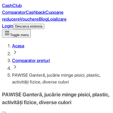
CashClub
Comparator
Cashback
Cupoane
reducere
Vouchere
Blog
Loializare
Login
Descarca extensia
Toggle menu
Acasa
Comparator preturi
PAWISE Ganteră, jucărie minge pisici, plastic,
activități fizice, diverse culori
PAWISE Ganteră, jucărie minge pisici, plastic,
activități fizice, diverse culori