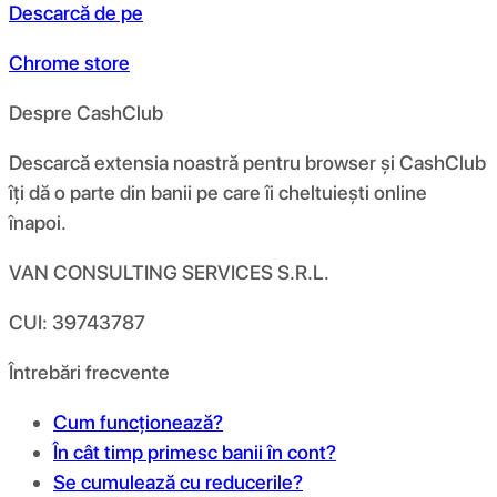
Descarcă de pe
Chrome store
Despre CashClub
Descarcă extensia noastră pentru browser și CashClub
îți dă o parte din banii pe care îi cheltuiești online
înapoi.
VAN CONSULTING SERVICES S.R.L.
CUI: 39743787
Întrebări frecvente
Cum funcționează?
În cât timp primesc banii în cont?
Se cumulează cu reducerile?