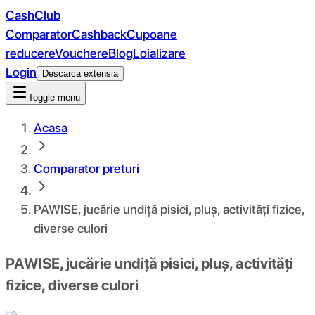
CashClub
Comparator
Cashback
Cupoane
reducere
Vouchere
Blog
Loializare
Login
Descarca extensia
Toggle menu
Acasa
Comparator preturi
PAWISE, jucărie undiță pisici, pluș, activități fizice,
diverse culori
PAWISE, jucărie undiță pisici, pluș, activități
fizice, diverse culori