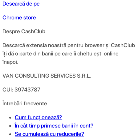
Descarcă de pe
Chrome store
Despre CashClub
Descarcă extensia noastră pentru browser și CashClub
îți dă o parte din banii pe care îi cheltuiești online
înapoi.
VAN CONSULTING SERVICES S.R.L.
CUI: 39743787
Întrebări frecvente
Cum funcționează?
În cât timp primesc banii în cont?
Se cumulează cu reducerile?