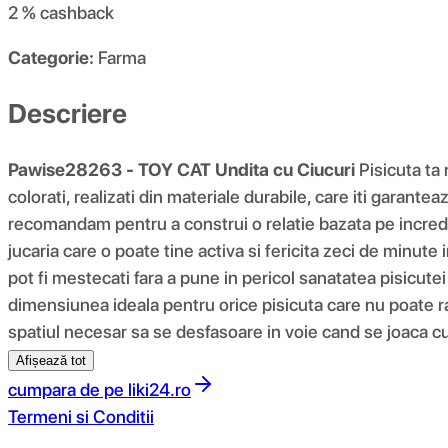
2 %
cashback
Categorie:
Farma
Descriere
Pawise28263 - TOY CAT Undita cu Ciucuri
Pisicuta ta 
colorati, realizati din materiale durabile, care iti garant
recomandam pentru a construi o relatie bazata pe increder
jucaria care o poate tine activa si fericita zeci de minute i
pot fi mestecati fara a pune in pericol sanatatea pisicute
dimensiunea ideala pentru orice pisicuta care nu poate ram
spatiul necesar sa se desfasoare in voie cand se joaca cu
Afișează tot
cumpara de pe
liki24.ro
Termeni si Conditii