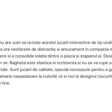
nu are cum sa reziste acestei jucarii interactive de tip undi
eaza ore nesfarsite de distractie si amuzament in compania m
e si a consolida relatia dintre o pisica si stapanul ei. De
n sir. Bagheta este elastica si rezistenta si nu se va rupe us
i tale. Sunt jucarii de calitate, special concepute pentru a
ane nepasatoare la culorile vii si nici la designul ciucuril
 tine.