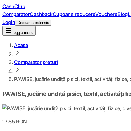
CashClub
Comparator
Cashback
Cupoane reducere
Vouchere
Blog
L
Login
Descarca extensia
Toggle menu
Acasa
Comparator preturi
PAWISE, jucărie undiță pisici, textil, activități fizice
PAWISE, jucărie undiță pisici, textil, activități f
17.85
RON