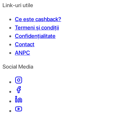
Link-uri utile
Ce este cashback?
Termeni și condiții
Confidențialitate
Contact
ANPC
Social Media