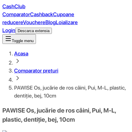
CashClub
Comparator
Cashback
Cupoane
reducere
Vouchere
Blog
Loializare
Login
Descarca extensia
Toggle menu
Acasa
Comparator preturi
PAWISE Os, jucărie de ros câini, Pui, M-L, plastic,
dentiție, bej, 10cm
PAWISE Os, jucărie de ros câini, Pui, M-L,
plastic, dentiție, bej, 10cm