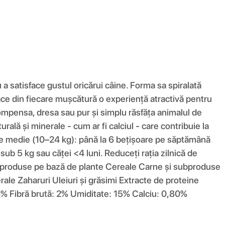
satisface gustul oricărui câine. Forma sa spiralată
face din fiecare mușcătură o experiență atractivă pentru
ompensa, dresa sau pur și simplu răsfăța animalul de
lă și minerale - cum ar fi calciul - care contribuie la
alie medie (10–24 kg): până la 6 bețișoare pe săptămână
sub 5 kg sau căței <4 luni. Reduceți rația zilnică de
ubproduse pe bază de plante Cereale Carne și subproduse
le Zaharuri Uleiuri și grăsimi Extracte de proteine ​​
 6% Fibră brută: 2% Umiditate: 15% Calciu: 0,80%