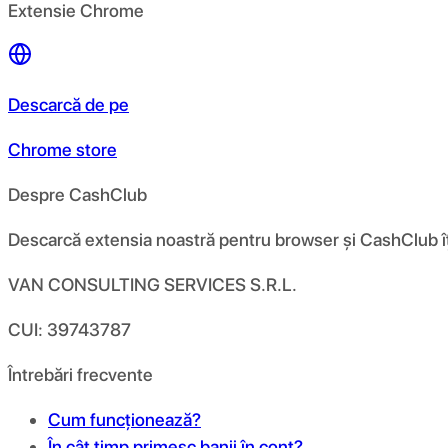
Extensie Chrome
Descarcă de pe
Chrome store
Despre CashClub
Descarcă extensia noastră pentru browser și CashClub îți d
VAN CONSULTING SERVICES S.R.L.
CUI: 39743787
Întrebări frecvente
Cum funcționează?
În cât timp primesc banii în cont?