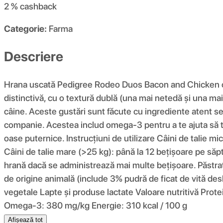
2 %
cashback
Categorie:
Farma
Descriere
Hrana uscată Pedigree Rodeo Duos Bacon and Chicken ofer
distinctivă, cu o textură dublă (una mai netedă și una ma
câine. Aceste gustări sunt făcute cu ingrediente atent s
companie. Acestea includ omega-3 pentru a te ajuta să te m
oase puternice. Instrucțiuni de utilizare Câini de talie 
Câini de talie mare (>25 kg): până la 12 bețișoare pe săpt
hrană dacă se administrează mai multe bețișoare. Păstr
de origine animală (include 3% pudră de ficat de vită desh
vegetale Lapte și produse lactate Valoare nutritivă Pro
Omega-3: 380 mg/kg Energie: 310 kcal / 100 g
Afișează tot