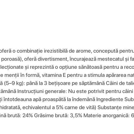
ă o combinație irezistibilă de arome, concepută pentru a 
i poroasă), oferă divertisment, încurajează mestecatul și 
elecționate și reprezintă o opțiune sănătoasă pentru a rec
enții în formă, vitamina E pentru a stimula apărarea natura
mică (5–9 kg): până la 3 bețișoare pe săptămână Câini de t
ămână Instrucțiuni generale: Nu este potrivit pentru câini 
ați întotdeauna apă proaspătă la îndemână Ingrediente S
idratată, echivalentul a 5% carne de vită) Substanțe minera
teină brută: 24% Grăsime brută: 3,5% Materie anorganică: