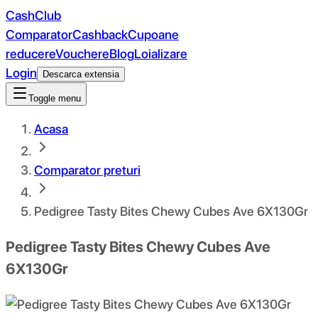
CashClub
Comparator
Cashback
Cupoane
reducere
Vouchere
Blog
Loializare
Login
Descarca extensia
Toggle menu
Acasa
Comparator preturi
Pedigree Tasty Bites Chewy Cubes Ave 6X130Gr
Pedigree Tasty Bites Chewy Cubes Ave
6X130Gr