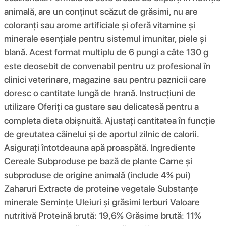
animală, are un conținut scăzut de grăsimi, nu are
coloranți sau arome artificiale și oferă vitamine și
minerale esențiale pentru sistemul imunitar, piele și
blană. Acest format multiplu de 6 pungi a câte 130 g
este deosebit de convenabil pentru uz profesional în
clinici veterinare, magazine sau pentru paznicii care
doresc o cantitate lungă de hrană. Instrucțiuni de
utilizare Oferiți ca gustare sau delicatesă pentru a
completa dieta obișnuită. Ajustați cantitatea în funcție
de greutatea câinelui și de aportul zilnic de calorii.
Asigurați întotdeauna apă proaspătă. Ingrediente
Cereale Subproduse pe bază de plante Carne și
subproduse de origine animală (include 4% pui)
Zaharuri Extracte de proteine ​​vegetale Substanțe
minerale Semințe Uleiuri și grăsimi Ierburi Valoare
nutritivă Proteină brută: 19,6% Grăsime brută: 11%