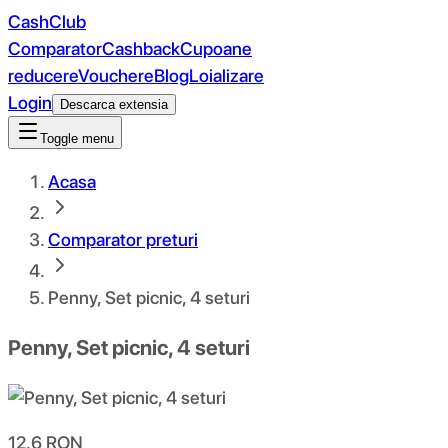
CashClub
Comparator
Cashback
Cupoane
reducere
Vouchere
Blog
Loializare
Login
Descarca extensia
Toggle menu
Acasa
Comparator preturi
Penny, Set picnic, 4 seturi
Penny, Set picnic, 4 seturi
12.6
RON