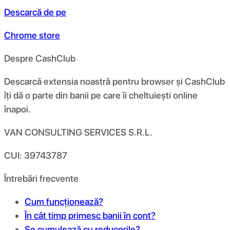
Descarcă de pe
Chrome store
Despre CashClub
Descarcă extensia noastră pentru browser și CashClub
îți dă o parte din banii pe care îi cheltuiești online
înapoi.
VAN CONSULTING SERVICES S.R.L.
CUI: 39743787
Întrebări frecvente
Cum funcționează?
În cât timp primesc banii în cont?
Se cumulează cu reducerile?