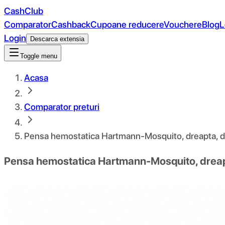
CashClub
Comparator
Cashback
Cupoane reducere
Vouchere
Blog
L
Login
Descarca extensia
Toggle menu
Acasa
Comparator preturi
Pensa hemostatica Hartmann-Mosquito, dreapta, d
Pensa hemostatica Hartmann-Mosquito, dreap