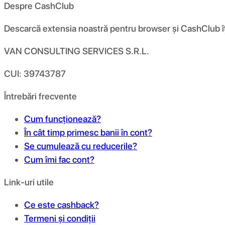
Despre CashClub
Descarcă extensia noastră pentru browser și CashClub îți d
VAN CONSULTING SERVICES S.R.L.
CUI: 39743787
Întrebări frecvente
Cum funcționează?
În cât timp primesc banii în cont?
Se cumulează cu reducerile?
Cum îmi fac cont?
Link-uri utile
Ce este cashback?
Termeni și condiții