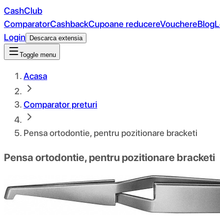
CashClub
Comparator
Cashback
Cupoane reducere
Vouchere
Blog
L
Login
Descarca extensia
Toggle menu
Acasa
Comparator preturi
Pensa ortodontie, pentru pozitionare bracketi
Pensa ortodontie, pentru pozitionare bracketi