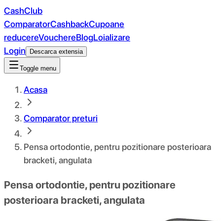
CashClub
Comparator
Cashback
Cupoane
reducere
Vouchere
Blog
Loializare
Login
Descarca extensia
Toggle menu
Acasa
Comparator preturi
Pensa ortodontie, pentru pozitionare posterioara
bracketi, angulata
Pensa ortodontie, pentru pozitionare
posterioara bracketi, angulata