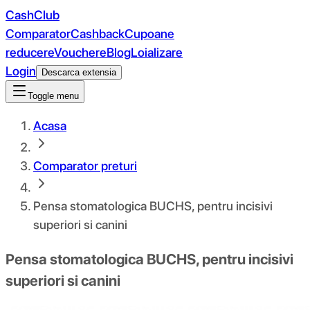
CashClub
Comparator
Cashback
Cupoane
reducere
Vouchere
Blog
Loializare
Login
Descarca extensia
Toggle menu
Acasa
Comparator preturi
Pensa stomatologica BUCHS, pentru incisivi
superiori si canini
Pensa stomatologica BUCHS, pentru incisivi
superiori si canini