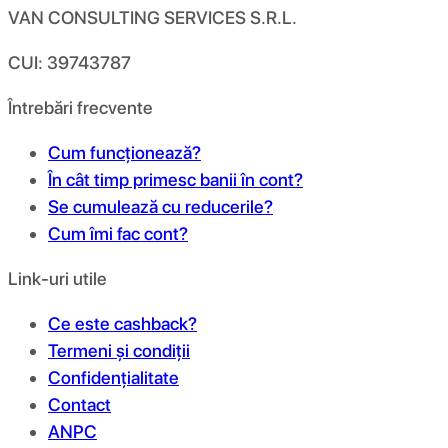
VAN CONSULTING SERVICES S.R.L.
CUI: 39743787
Întrebări frecvente
Cum funcționează?
În cât timp primesc banii în cont?
Se cumulează cu reducerile?
Cum îmi fac cont?
Link-uri utile
Ce este cashback?
Termeni și condiții
Confidențialitate
Contact
ANPC