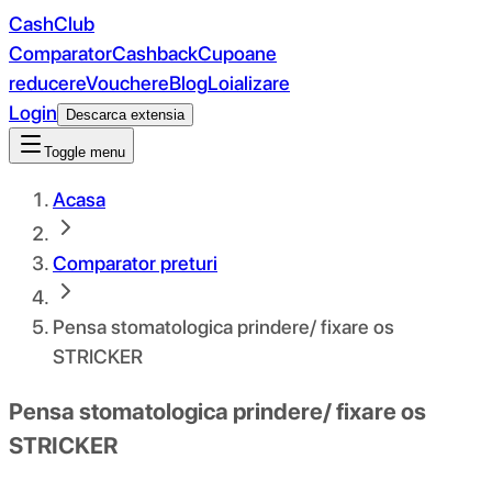
CashClub
Comparator
Cashback
Cupoane
reducere
Vouchere
Blog
Loializare
Login
Descarca extensia
Toggle menu
Acasa
Comparator preturi
Pensa stomatologica prindere/ fixare os
STRICKER
Pensa stomatologica prindere/ fixare os
STRICKER