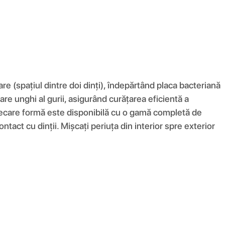
re (spațiul dintre doi dinți), îndepărtând placa bacteriană
are unghi al gurii, asigurând curățarea eficientă a
 Fiecare formă este disponibilă cu o gamă completă de
contact cu dinții. Mișcați periuța din interior spre exterior