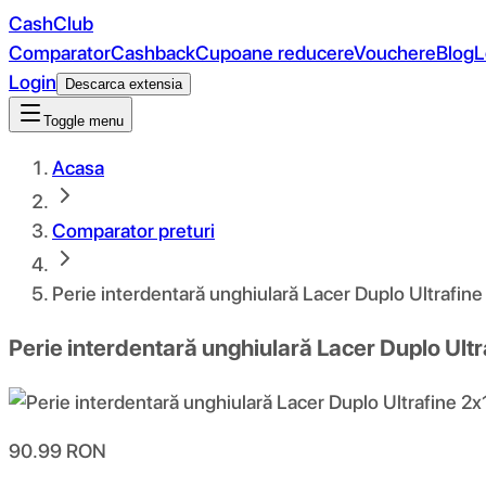
CashClub
Comparator
Cashback
Cupoane reducere
Vouchere
Blog
L
Login
Descarca extensia
Toggle menu
Acasa
Comparator preturi
Perie interdentară unghiulară Lacer Duplo Ultrafine 
Perie interdentară unghiulară Lacer Duplo Ultr
90.99
RON