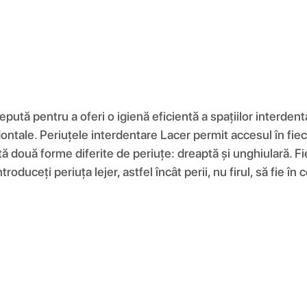
ută pentru a oferi o igienă eficientă a spațiilor interdenta
dontale. Periuțele interdentare Lacer permit accesul în fiec
xistă două forme diferite de periuțe: dreaptă și unghiulară.
roduceți periuța lejer, astfel încât perii, nu firul, să fie în 