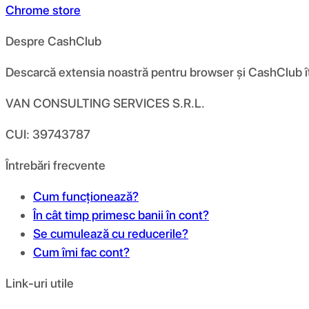
Chrome store
Despre CashClub
Descarcă extensia noastră pentru browser și CashClub îți d
VAN CONSULTING SERVICES S.R.L.
CUI: 39743787
Întrebări frecvente
Cum funcționează?
În cât timp primesc banii în cont?
Se cumulează cu reducerile?
Cum îmi fac cont?
Link-uri utile