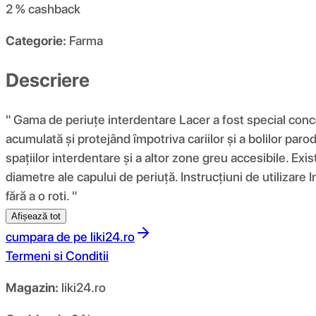
2 %
cashback
Categorie:
Farma
Descriere
" Gama de periuțe interdentare Lacer a fost special concep
acumulată și protejând împotriva cariilor și a bolilor paro
spațiilor interdentare și a altor zone greu accesibile. E
diametre ale capului de periuță. Instrucțiuni de utilizare Int
fără a o roti. "
Afișează tot
cumpara de pe
liki24.ro
Termeni si Conditii
Magazin:
liki24.ro