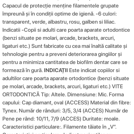
Capacul de protecție menține filamentele grupate
împreună și în condiții optime de igienă. -6 culori:
transparent, verde, albastru, rosu, galben si liliac.
Indicatii -Copii si adulti care poarta aparate ortodontice
(benzi situate pe molari, arcade, brackets, arcuri,
ligaturi etc.) Sunt fabricate cu cea mai înaltă calitate și
tehnologie pentru a preveni deteriorarea gingiilor și
pentru a minimiza cantitatea de biofilm dentar care se
formează în gură.
INDICAȚII
Este indicat copiilor si
adultilor care poarta aparate ortodontice (benzi situate
pe molari, arcade, brackets, arcuri, ligaturi etc.) VITE
ORTODONTICĂ Tip: Altele. Dimensiune: Mic. Forma
capului: Cap diamant, oval (ACCESS) Material din fibre:
Tynex. Număr de rânduri: 3/5, 3/4 (ACCES) Număr de
Pene pe rând: 10/11, 7/9 (ACCES) Duritate: moale.
Caracteristici particulare:. Filamente tăiate în „V”.