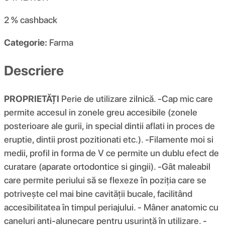
2 %
cashback
Categorie:
Farma
Descriere
PROPRIETĂȚI
Perie de utilizare zilnică. -Cap mic care
permite accesul in zonele greu accesibile (zonele
posterioare ale gurii, in special dintii aflati in proces de
eruptie, dintii prost pozitionati etc.). -Filamente moi si
medii, profil in forma de V ce permite un dublu efect de
curatare (aparate ortodontice si gingii). -Gât maleabil
care permite periului să se flexeze în poziția care se
potrivește cel mai bine cavității bucale, facilitând
accesibilitatea în timpul periajului. - Mâner anatomic cu
caneluri anti-alunecare pentru ușurință în utilizare. -