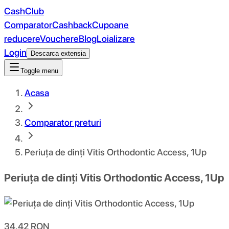
CashClub
Comparator
Cashback
Cupoane
reducere
Vouchere
Blog
Loializare
Login
Descarca extensia
Toggle menu
Acasa
Comparator preturi
Periuța de dinți Vitis Orthodontic Access, 1Up
Periuța de dinți Vitis Orthodontic Access, 1Up
34.42
RON