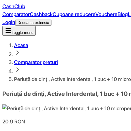
CashClub
Comparator
Cashback
Cupoane reducere
Vouchere
Blog
L
Login
Descarca extensia
Toggle menu
Acasa
Comparator preturi
Periuță de dinți, Active Interdental, 1 buc + 10 mic
Periuță de dinți, Active Interdental, 1 buc + 1
20.9
RON