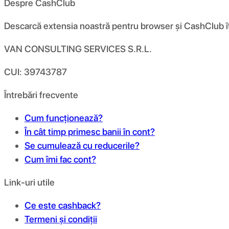
Despre CashClub
Descarcă extensia noastră pentru browser și CashClub îți d
VAN CONSULTING SERVICES S.R.L.
CUI: 39743787
Întrebări frecvente
Cum funcționează?
În cât timp primesc banii în cont?
Se cumulează cu reducerile?
Cum îmi fac cont?
Link-uri utile
Ce este cashback?
Termeni și condiții