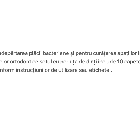
părtarea plăcii bacteriene și pentru curățarea spațiilor 
aratelor ortodontice setul cu periuța de dinți include 10 c
onform instrucțiunilor de utilizare sau etichetei.