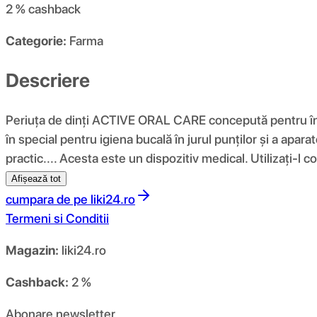
2 %
cashback
Categorie:
Farma
Descriere
Periuța de dinți ACTIVE ORAL CARE concepută pentru înde
în special pentru igiena bucală în jurul punților și a ap
practic.... Acesta este un dispozitiv medical. Utilizați-l c
Afișează tot
cumpara de pe
liki24.ro
Termeni si Conditii
Magazin:
liki24.ro
Cashback:
2 %
Abonare newsletter