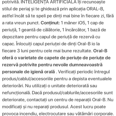
potrivită. INTELIGENȚA ARTIFICIALĂ îți recunoaște
stilul de periaj și te ghidează prin aplicația ORAL-B,
astfel încât să te speli pe dinți mai bine în fiecare zi, fără
a rata vreun punct.
Conținut:
1 mâner iO5, 1 cap de
periuță, 1 geantă de călătorie, 1 încărcător, 1 bază de
depozitare pentru capul de periuță de rezervă cu
capac. Înlocuiți capul periuței de dinți Oral-B io la
fiecare 3 luni pentru cele mai bune rezultate.
Oral-B
oferă o varietate de capete de periuțe de periuțe de
rezervă potrivite pentru nevoile dumneavoastră
personale de igienă orală
. Verificați periodic întregul
produs/cablul/accesoriile pentru a depista eventualele
deteriorări. Nu utilizați o unitate deteriorată sau
nefuncțională. Dacă produsul/cablurile/accesoriile sunt
deteriorate, contactați un centru de reparații Oral-B. Nu
modificați și nu reparați produsul. Acest lucru poate
provoca incendiu, electrocutare sau vătămări corporale.