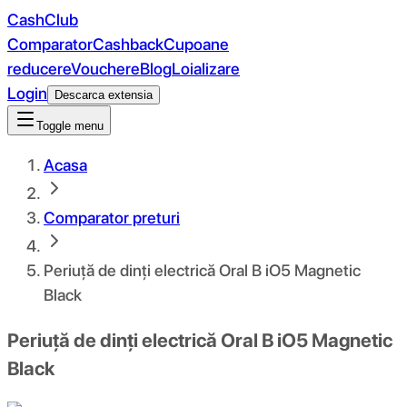
CashClub
Comparator
Cashback
Cupoane
reducere
Vouchere
Blog
Loializare
Login
Descarca extensia
Toggle menu
Acasa
Comparator preturi
Periuță de dinți electrică Oral B iO5 Magnetic
Black
Periuță de dinți electrică Oral B iO5 Magnetic
Black