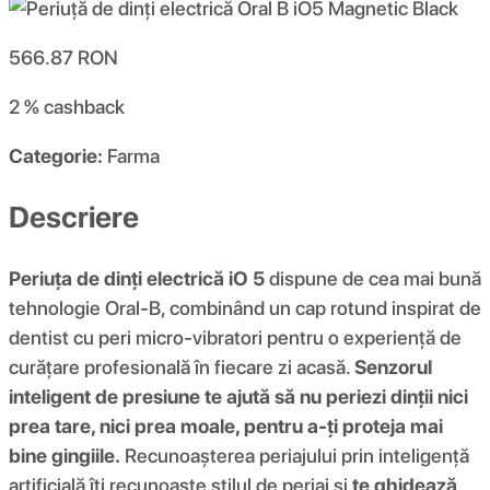
566.87
RON
2 %
cashback
Categorie:
Farma
Descriere
Periuța de dinți electrică iO 5
dispune de cea mai bună
tehnologie Oral-B, combinând un cap rotund inspirat de
dentist cu peri micro-vibratori pentru o experiență de
curățare profesională în fiecare zi acasă.
Senzorul
inteligent de presiune te ajută să nu periezi dinții nici
prea tare, nici prea moale, pentru a-ți proteja mai
bine gingiile.
Recunoașterea periajului prin inteligență
artificială îți recunoaște stilul de periaj și
te ghidează