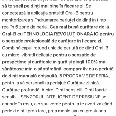
să te speli pe dinți mai bine în fiecare zi.
Se
conectează la aplicația gratuită Oral-B pentru
monitorizarea și îndrumarea periuței de dinți în timp
real în 6 zone de periaj.
Cea mai bună curățare de la
Oral-B cu TEHNOLOGIA REVOLUȚIONARĂ iO pentru
o senzație profesională de curățare în fiecare zi.
Combină capul rotund unic de periuță de dinți Oral-B
cu micro-vibrații delicate
pentru o senzație de
prospețime și curățenie în gură și gingii 100% mai
sănătoase într-o săptămână, comparativ cu o periuță
de dinți manuală obișnuită.
5 PROGRAME DE PERIAJ
pentru a vă personaliza periajul: Curățare zilnică,
Curățare profundă, Albire, Dinți sensibili, Dinți foarte
sensibili. SENZORUL INTELIGENT DE PRESIUNE se
aprinde în roșu, alb sau verde pentru a te avertiza când
periezi dinții prea tare, prea moale sau cu presiunea