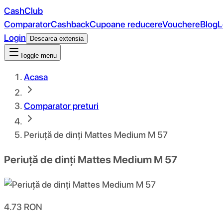
CashClub
Comparator
Cashback
Cupoane reducere
Vouchere
Blog
L
Login
Descarca extensia
Toggle menu
Acasa
Comparator preturi
Periuță de dinți Mattes Medium M 57
Periuță de dinți Mattes Medium M 57
4.73
RON