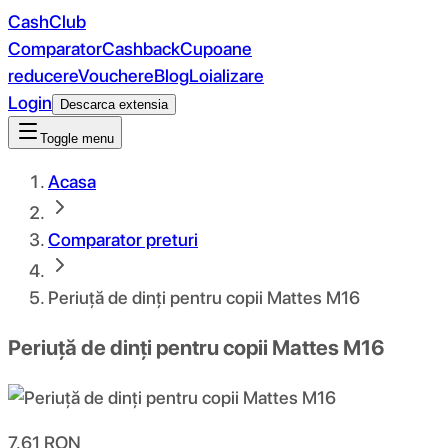
CashClub
Comparator
Cashback
Cupoane
reducere
Vouchere
Blog
Loializare
Login
Descarca extensia
Toggle menu
Acasa
Comparator preturi
Periuță de dinți pentru copii Mattes M16
Periuță de dinți pentru copii Mattes M16
7.61
RON