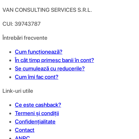
VAN CONSULTING SERVICES S.R.L.
CUI: 39743787
Întrebări frecvente
Cum funcționează?
În cât timp primesc banii în cont?
Se cumulează cu reducerile?
Cum îmi fac cont?
Link-uri utile
Ce este cashback?
Termeni și condiții
Confidențialitate
Contact
ANPC