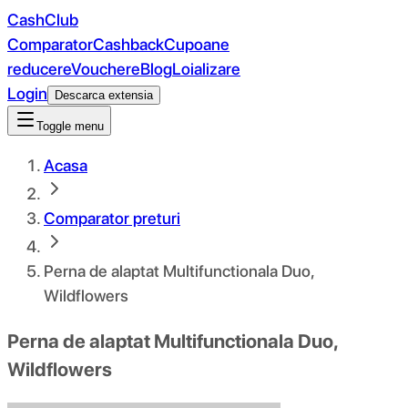
CashClub
Comparator
Cashback
Cupoane
reducere
Vouchere
Blog
Loializare
Login
Descarca extensia
Toggle menu
Acasa
Comparator preturi
Perna de alaptat Multifunctionala Duo,
Wildflowers
Perna de alaptat Multifunctionala Duo,
Wildflowers