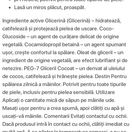
Lasă un miros plăcut, proaspăt.
Ingrediente active Glicerină (Glicerină) – hidratează,
catifelează și protejează pielea de uscare. Coco-
Glucoside – un agent de curățare delicat de origine
vegetală. Cocamidopropil betaină – un agent spumant
ușor, crește confortul la spălare. Oleat de gliceril – un
ingredient de origine vegetală, are efect lubrifiant și de
netezire. PEG-7 Gliceril Cocoat – un derivat al uleiului
de cocos, catifelează și hrănește pielea. Destin Pentru
spălarea zilnică a mâinilor. Potrivit pentru toate tipurile
de piele, inclusiv pentru pielea sensibilă. Utilizare
Aplicați o cantitate mică de săpun pe mâinile ude.
Masați ușor pentru a crea spumă, apoi clătiți cu apă și
uscați-vă mâinile. Comentarii Evitați contactul cu ochii.
Dacă produsul intră în contact cu ochii, clătiți imediat cu
multă apă. A se păstra la temperatura camerei, a nu se