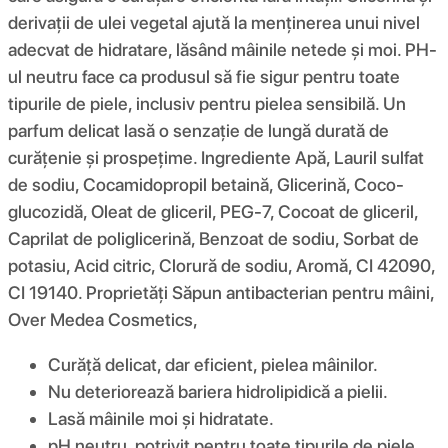
derivații de ulei vegetal ajută la menținerea unui nivel
adecvat de hidratare, lăsând mâinile netede și moi. PH-
ul neutru face ca produsul să fie sigur pentru toate
tipurile de piele, inclusiv pentru pielea sensibilă. Un
parfum delicat lasă o senzație de lungă durată de
curățenie și prospețime. Ingrediente Apă, Lauril sulfat
de sodiu, Cocamidopropil betaină, Glicerină, Coco-
glucozidă, Oleat de gliceril, PEG-7, Cocoat de gliceril,
Caprilat de poliglicerină, Benzoat de sodiu, Sorbat de
potasiu, Acid citric, Clorură de sodiu, Aromă, CI 42090,
CI 19140. Proprietăți Săpun antibacterian pentru mâini,
Over Medea Cosmetics,
Curăță delicat, dar eficient, pielea mâinilor.
Nu deteriorează bariera hidrolipidică a pielii.
Lasă mâinile moi și hidratate.
pH neutru, potrivit pentru toate tipurile de piele.