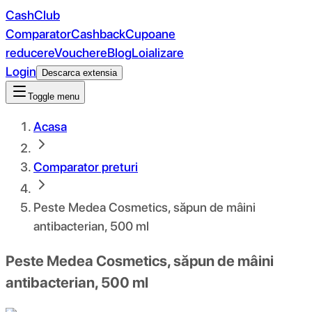
CashClub
Comparator
Cashback
Cupoane
reducere
Vouchere
Blog
Loializare
Login
Descarca extensia
Toggle menu
Acasa
Comparator preturi
Peste Medea Cosmetics, săpun de mâini
antibacterian, 500 ml
Peste Medea Cosmetics, săpun de mâini
antibacterian, 500 ml