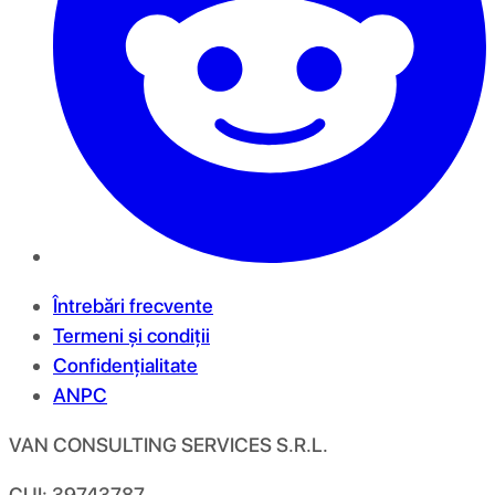
Întrebări frecvente
Termeni și condiții
Confidențialitate
ANPC
VAN CONSULTING SERVICES S.R.L.
CUI: 39743787