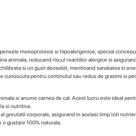
pensele monoproteice si hipoalergenice, special concepute 
ina animala, reducand riscul reactiilor alergice si asigura
chilibrata si un gust deosebit, mentinand sanatatea si ene
te cunoscuta pentru continutul sau redus de grasimi si pent
ala si anume carnea de cal. Acest lucru este ideal pentru ca
a si nutritiva.
greutatii corporale, asigurand in acelasi timp toti nutrienti
ste o gustare 100% naturala.