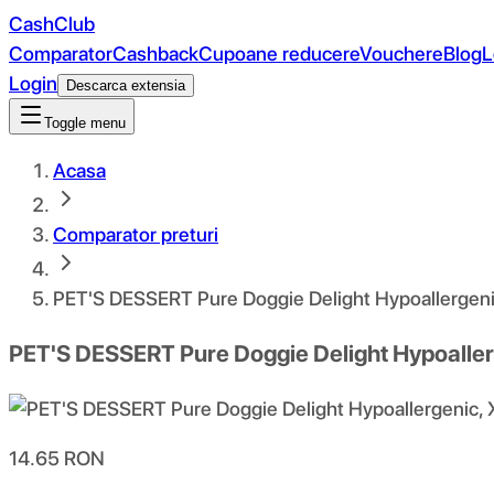
CashClub
Comparator
Cashback
Cupoane reducere
Vouchere
Blog
L
Login
Descarca extensia
Toggle menu
Acasa
Comparator preturi
PET'S DESSERT Pure Doggie Delight Hypoallergenic,
PET'S DESSERT Pure Doggie Delight Hypoallerg
14.65
RON