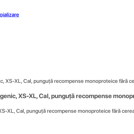
oializare
 XS-XL, Cal, punguță recompense monoproteice fără cerea
enic, XS-XL, Cal, punguță recompense monoprote