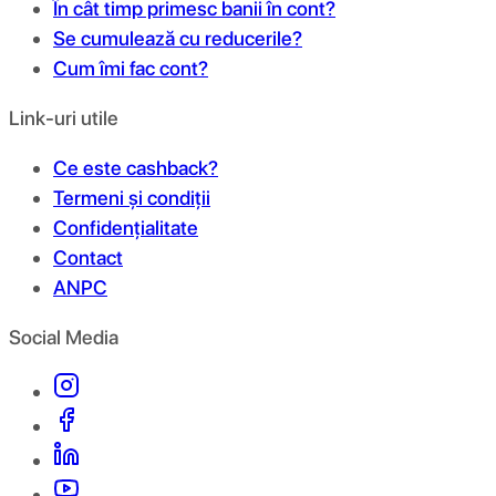
În cât timp primesc banii în cont?
Se cumulează cu reducerile?
Cum îmi fac cont?
Link-uri utile
Ce este cashback?
Termeni și condiții
Confidențialitate
Contact
ANPC
Social Media