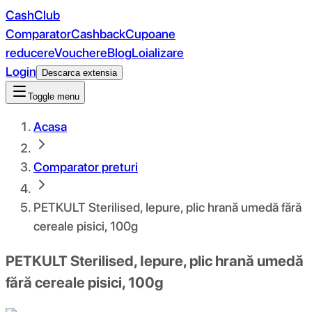
CashClub
Comparator
Cashback
Cupoane
reducere
Vouchere
Blog
Loializare
Login
Descarca extensia
Toggle menu
Acasa
Comparator preturi
PETKULT Sterilised, Iepure, plic hrană umedă fără
cereale pisici, 100g
PETKULT Sterilised, Iepure, plic hrană umedă
fără cereale pisici, 100g