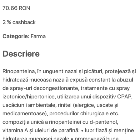
70.66
RON
2 %
cashback
Categorie:
Farma
Descriere
Rinopanteina, în unguent nazal și picături, protejează și
hidratează mucoasa nazală expusă constant la abuzul
de spray-uri decongestionante, tratamente cu spray
izotonice/hipertonice, utilizarea unui dispozitiv CPAP,
uscăciunii ambientale, rinitei (alergice, uscate și
medicamentoase), procedurilor chirurgicale etc.
compoziția unică a rinopanteinei cu d-pantenol,
vitamina A și uleiuri de parafină: • lubrifiază și menține
hidratarea mucoasei nazale • promovează buna