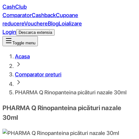
CashClub
Comparator
Cashback
Cupoane
reducere
Vouchere
Blog
Loializare
Login
Descarca extensia
Toggle menu
Acasa
Comparator preturi
PHARMA Q Rinopanteina picături nazale 30ml
PHARMA Q Rinopanteina picături nazale
30ml