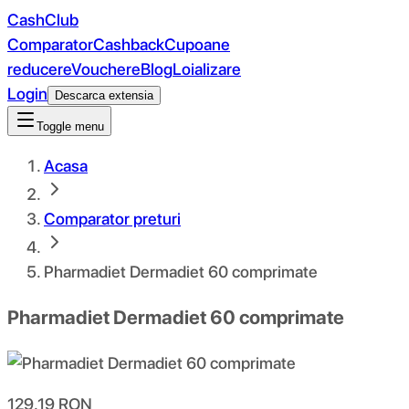
CashClub
Comparator
Cashback
Cupoane
reducere
Vouchere
Blog
Loializare
Login
Descarca extensia
Toggle menu
Acasa
Comparator preturi
Pharmadiet Dermadiet 60 comprimate
Pharmadiet Dermadiet 60 comprimate
129.19
RON