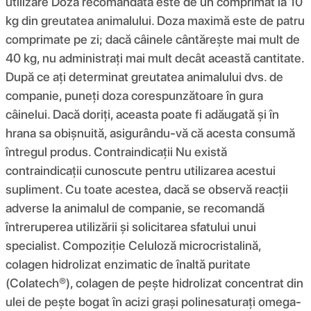
utilizare Doza recomandată este de un comprimat la 10
kg din greutatea animalului. Doza maximă este de patru
comprimate pe zi; dacă câinele cântărește mai mult de
40 kg, nu administrați mai mult decât această cantitate.
După ce ați determinat greutatea animalului dvs. de
companie, puneți doza corespunzătoare în gura
câinelui. Dacă doriți, aceasta poate fi adăugată și în
hrana sa obișnuită, asigurându-vă că acesta consumă
întregul produs. Contraindicații Nu există
contraindicații cunoscute pentru utilizarea acestui
supliment. Cu toate acestea, dacă se observă reacții
adverse la animalul de companie, se recomandă
întreruperea utilizării și solicitarea sfatului unui
specialist. Compoziţie Celuloză microcristalină,
colagen hidrolizat enzimatic de înaltă puritate
(Colatech®), colagen de pește hidrolizat concentrat din
ulei de pește bogat în acizi grași polinesaturați omega-