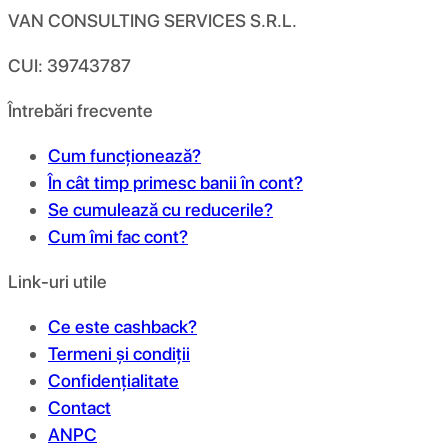
VAN CONSULTING SERVICES S.R.L.
CUI: 39743787
Întrebări frecvente
Cum funcționează?
În cât timp primesc banii în cont?
Se cumulează cu reducerile?
Cum îmi fac cont?
Link-uri utile
Ce este cashback?
Termeni și condiții
Confidențialitate
Contact
ANPC