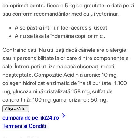
comprimat pentru fiecare 5 kg de greutate, o dată pe zi
sau conform recomandărilor medicului veterinar.
A se păstra într-un loc răcoros și uscat.
A nu se lăsa la îndemâna copiilor mici.
Contraindicații Nu utilizați dacă câinele are o alergie
sau hipersensibilitate la oricare dintre componentele
sale. Întrerupeți utilizarea dacă observați reacții
neașteptate. Compoziţie Acid hialuronic: 10 mg,
colagen hidrolizat enzimatic de înaltă puritate: 1.100
mg, glucozamină cristalizată 158 mg, sulfat de
condroitină: 100 mg, gama-orizanol: 50 mg.
Afișează tot
cumpara de pe
liki24.ro
Termeni si Conditii