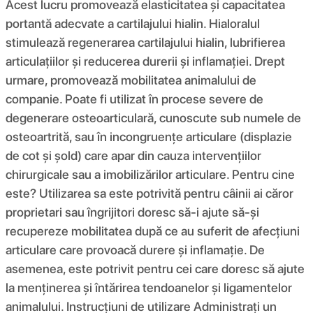
Acest lucru promovează elasticitatea și capacitatea
portantă adecvate a cartilajului hialin. Hialoralul
stimulează regenerarea cartilajului hialin, lubrifierea
articulațiilor și reducerea durerii și inflamației. Drept
urmare, promovează mobilitatea animalului de
companie. Poate fi utilizat în procese severe de
degenerare osteoarticulară, cunoscute sub numele de
osteoartrită, sau în incongruențe articulare (displazie
de cot și șold) care apar din cauza intervențiilor
chirurgicale sau a imobilizărilor articulare. Pentru cine
este? Utilizarea sa este potrivită pentru câinii ai căror
proprietari sau îngrijitori doresc să-i ajute să-și
recupereze mobilitatea după ce au suferit de afecțiuni
articulare care provoacă durere și inflamație. De
asemenea, este potrivit pentru cei care doresc să ajute
la menținerea și întărirea tendoanelor și ligamentelor
animalului. Instrucțiuni de utilizare Administrați un