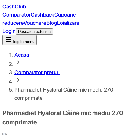
CashClub
Comparator
Cashback
Cupoane
reducere
Vouchere
Blog
Loializare
Login
Descarca extensia
Toggle menu
Acasa
Comparator preturi
Pharmadiet Hyaloral Câine mic mediu 270
comprimate
Pharmadiet Hyaloral Câine mic mediu 270
comprimate