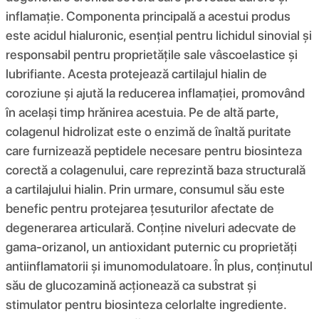
inflamație. Componenta principală a acestui produs
este acidul hialuronic, esențial pentru lichidul sinovial și
responsabil pentru proprietățile sale vâscoelastice și
lubrifiante. Acesta protejează cartilajul hialin de
coroziune și ajută la reducerea inflamației, promovând
în același timp hrănirea acestuia. Pe de altă parte,
colagenul hidrolizat este o enzimă de înaltă puritate
care furnizează peptidele necesare pentru biosinteza
corectă a colagenului, care reprezintă baza structurală
a cartilajului hialin. Prin urmare, consumul său este
benefic pentru protejarea țesuturilor afectate de
degenerarea articulară. Conține niveluri adecvate de
gama-orizanol, un antioxidant puternic cu proprietăți
antiinflamatorii și imunomodulatoare. În plus, conținutul
său de glucozamină acționează ca substrat și
stimulator pentru biosinteza celorlalte ingrediente.