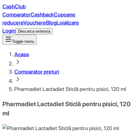
CashClub
Comparator
Cashback
Cupoane
reducere
Vouchere
Blog
Loializare
Login
Descarca extensia
Toggle menu
Acasa
Comparator preturi
Pharmadiet Lactadiet Sticlă pentru pisici, 120 ml
Pharmadiet Lactadiet Sticlă pentru pisici, 120
ml