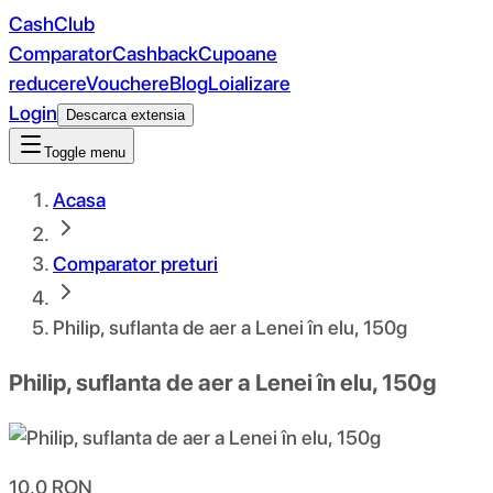
CashClub
Comparator
Cashback
Cupoane
reducere
Vouchere
Blog
Loializare
Login
Descarca extensia
Toggle menu
Acasa
Comparator preturi
Philip, suflanta de aer a Lenei în elu, 150g
Philip, suflanta de aer a Lenei în elu, 150g
10.0
RON