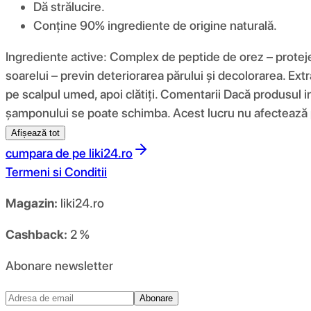
Dă strălucire.
Conține 90% ingrediente de origine naturală.
Ingrediente active: Complex de peptide de orez – protejea
soarelui – previn deteriorarea părului și decolorarea. Extra
pe scalpul umed, apoi clătiți. Comentarii Dacă produsul int
șamponului se poate schimba. Acest lucru nu afectează p
Afișează tot
cumpara de pe
liki24.ro
Termeni si Conditii
Magazin:
liki24.ro
Cashback:
2 %
Abonare newsletter
Abonare