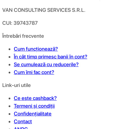
VAN CONSULTING SERVICES S.R.L.
CUI: 39743787
Întrebări frecvente
Cum funcționează?
În cât timp primesc banii în cont?
Se cumulează cu reducerile?
Cum îmi fac cont?
Link-uri utile
Ce este cashback?
Termeni și condiții
Confidențialitate
Contact