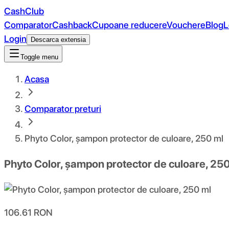
CashClub
Comparator
Cashback
Cupoane reducere
Vouchere
Blog
L
Login
Descarca extensia
Toggle menu
Acasa
Comparator preturi
Phyto Color, șampon protector de culoare, 250 ml
Phyto Color, șampon protector de culoare, 25
106.61
RON