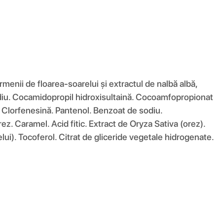
enii de floarea-soarelui și extractul de nalbă albă,
odiu. Cocamidopropil hidroxisultaină. Cocoamfopropionat
ic. Clorfenesină. Pantenol. Benzoat de sodiu.
ez. Caramel. Acid fitic. Extract de Oryza Sativa (orez).
i). Tocoferol. Citrat de gliceride vegetale hidrogenate.