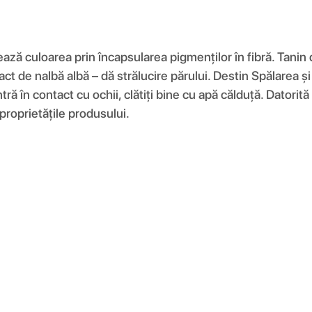
ză culoarea prin încapsularea pigmenților în fibră. Tanin 
ct de nalbă albă – dă strălucire părului. Destin Spălarea și 
ră în contact cu ochii, clătiți bine cu apă călduță. Datorită
roprietățile produsului.