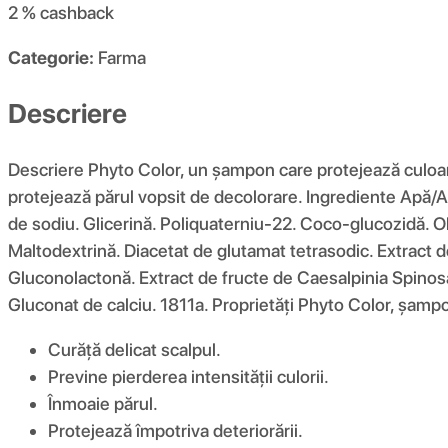
2 %
cashback
Categorie:
Farma
Descriere
Descriere Phyto Color, un șampon care protejează culoare
protejează părul vopsit de decolorare. Ingrediente Apă/
de sodiu. Glicerină. Poliquaterniu-22. Coco-glucozidă. Ole
Maltodextrină. Diacetat de glutamat tetrasodic. Extract de
Gluconolactonă. Extract de fructe de Caesalpinia Spinosa
Gluconat de calciu. 1811a. Proprietăți Phyto Color, șampo
Curăță delicat scalpul.
Previne pierderea intensității culorii.
Înmoaie părul.
Protejează împotriva deteriorării.