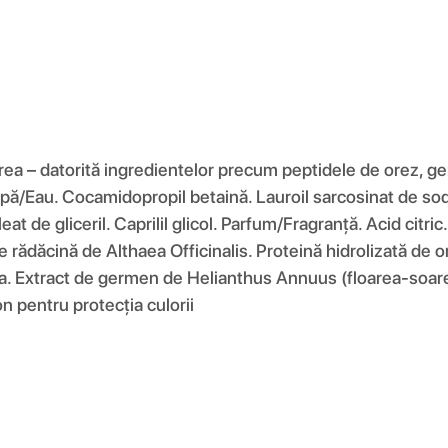
a – datorită ingredientelor precum peptidele de orez, germ
Apă/Eau. Cocamidopropil betaină. Lauroil sarcosinat de s
at de gliceril. Caprilil glicol. Parfum/Fragranță. Acid citr
 rădăcină de Althaea Officinalis. Proteină hidrolizată de or
. Extract de germen de Helianthus Annuus (floarea-soarelu
n pentru protecția culorii