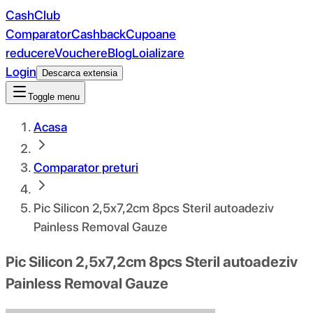
CashClub
Comparator
Cashback
Cupoane
reducere
Vouchere
Blog
Loializare
Login
Descarca extensia
Toggle menu
Acasa
Comparator preturi
Pic Silicon 2,5x7,2cm 8pcs Steril autoadeziv
Painless Removal Gauze
Pic Silicon 2,5x7,2cm 8pcs Steril autoadeziv
Painless Removal Gauze