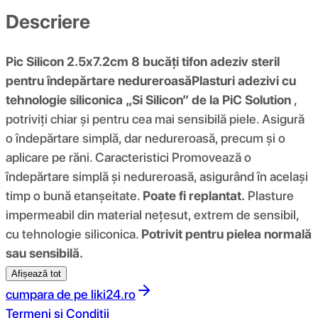
Descriere
Pic Silicon 2.5x7.2cm 8 bucăți tifon adeziv steril
pentru îndepărtare nedureroasă
Plasturi adezivi cu
tehnologie siliconica „Si Silicon” de la PiC Solution
,
potriviți chiar și pentru cea mai sensibilă piele. Asigură
o îndepărtare simplă, dar nedureroasă, precum și o
aplicare pe răni. Caracteristici Promovează o
îndepărtare simplă și nedureroasă, asigurând în același
timp o bună etanșeitate.
Poate fi replantat.
Plasture
impermeabil din material nețesut, extrem de sensibil,
cu tehnologie siliconica.
Potrivit pentru pielea normală
sau sensibilă.
Afișează tot
cumpara de pe
liki24.ro
Termeni si Conditii