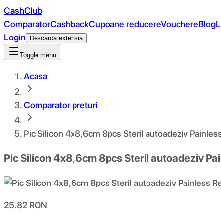
CashClub
Comparator
Cashback
Cupoane reducere
Vouchere
Blog
L
Login
Descarca extensia
Toggle menu
Acasa
Comparator preturi
Pic Silicon 4x8,6cm 8pcs Steril autoadeziv Painle
Pic Silicon 4x8,6cm 8pcs Steril autoadeziv P
25.82
RON