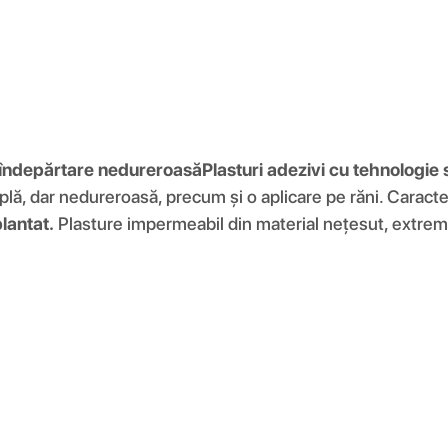
u îndepărtare nedureroasă
Plasturi adezivi cu tehnologie s
plă, dar nedureroasă, precum și o aplicare pe răni. Caract
plantat.
Plasture impermeabil din material nețesut, extrem 