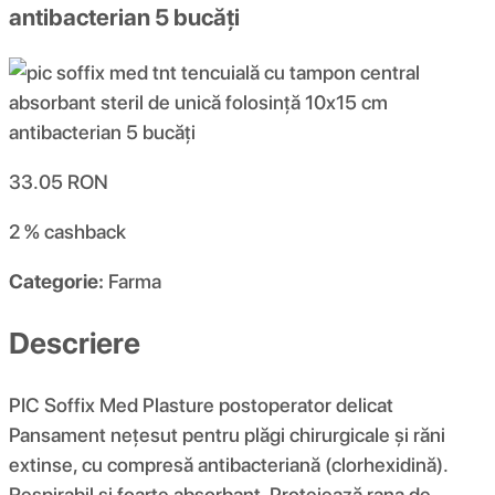
antibacterian 5 bucăți
33.05
RON
2 %
cashback
Categorie:
Farma
Descriere
PIC Soffix Med Plasture postoperator delicat
Pansament nețesut pentru plăgi chirurgicale și răni
extinse, cu compresă antibacteriană (clorhexidină).
Respirabil și foarte absorbant. Protejează rana de