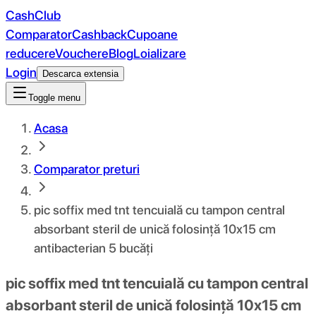
CashClub
Comparator
Cashback
Cupoane
reducere
Vouchere
Blog
Loializare
Login
Descarca extensia
Toggle menu
Acasa
Comparator preturi
pic soffix med tnt tencuială cu tampon central
absorbant steril de unică folosință 10x15 cm
antibacterian 5 bucăți
pic soffix med tnt tencuială cu tampon central
absorbant steril de unică folosință 10x15 cm