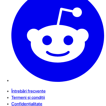
Întrebări frecvente
Termeni și condiții
Confidențialitate