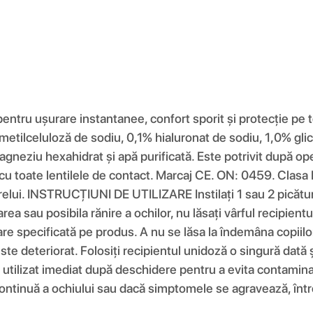
u ușurare instantanee, confort sporit și protecție pe t
metilceluloză de sodiu, 0,1% hialuronat de sodiu, 1,0% glice
magneziu hexahidrat și apă purificată. Este potrivit după op
cu toate lentilele de contact. Marcaj CE. ON: 0459. Clasa 
elui. INSTRUCȚIUNI DE UTILIZARE Instilați 1 sau 2 picătu
 sau posibila rănire a ochilor, nu lăsați vârful recipientulu
are specificată pe produs. A nu se lăsa la îndemâna copiilor
te deteriorat. Folosiți recipientul unidoză o singură dată și
utilizat imediat după deschidere pentru a evita contaminar
e continuă a ochiului sau dacă simptomele se agravează, într