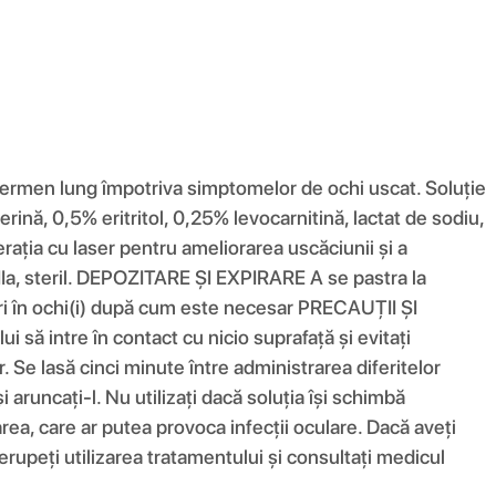
ermen lung împotriva simptomelor de ochi uscat. Soluție
rină, 0,5% eritritol, 0,25% levocarnitină, lactat de sodiu,
erația cu laser pentru ameliorarea uscăciunii și a
IIa, steril. DEPOZITARE ȘI EXPIRARE A se pastra la
ri în ochi(i) după cum este necesar PRECAUȚII ȘI
i să intre în contact cu nicio suprafață și evitați
. Se lasă cinci minute între administrarea diferitelor
 aruncați-l. Nu utilizați dacă soluția își schimbă
ea, care ar putea provoca infecții oculare. Dacă aveți
erupeți utilizarea tratamentului și consultați medicul