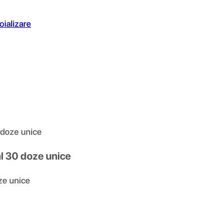
oializare
 doze unice
l 30 doze unice