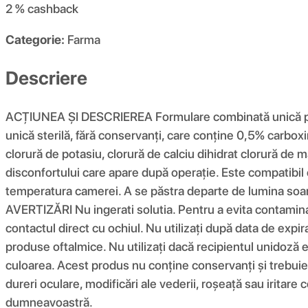
2 %
cashback
Categorie:
Farma
Descriere
ACȚIUNEA ȘI DESCRIEREA Formulare combinată unică pentr
unică sterilă, fără conservanți, care conține 0,5% carboxi
clorură de potasiu, clorură de calciu dihidrat clorură de 
disconfortului care apare după operație. Este compatibil 
temperatura camerei. A se păstra departe de lumina soar
AVERTIZĂRI Nu ingerati solutia. Pentru a evita contaminarea
contactul direct cu ochiul. Nu utilizați după data de expir
produse oftalmice. Nu utilizați dacă recipientul unidoză es
culoarea. Acest produs nu conține conservanți și trebuie 
dureri oculare, modificări ale vederii, roșeață sau iritar
dumneavoastră.