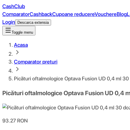
CashClub
Comparator
Cashback
Cupoane reducere
Vouchere
Blog
L
Login
Descarca extensia
Toggle menu
Acasa
Comparator preturi
Picături oftalmologice Optava Fusion UD 0,4 ml 30
Picături oftalmologice Optava Fusion UD 0,4 m
93.27
RON