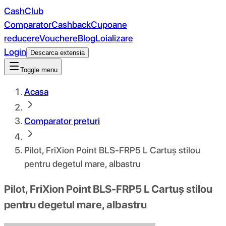
CashClub
Comparator
Cashback
Cupoane
reducere
Vouchere
Blog
Loializare
Login
Descarca extensia
Toggle menu
Acasa
Comparator preturi
Pilot, FriXion Point BLS-FRP5 L Cartuș stilou
pentru degetul mare, albastru
Pilot, FriXion Point BLS-FRP5 L Cartuș stilou
pentru degetul mare, albastru