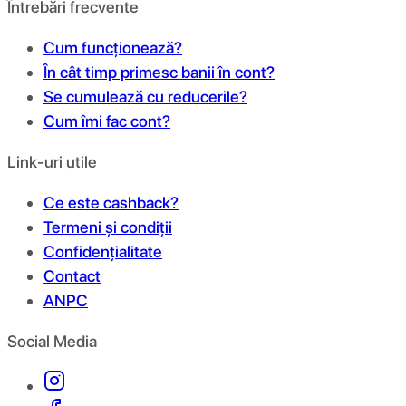
Întrebări frecvente
Cum funcționează?
În cât timp primesc banii în cont?
Se cumulează cu reducerile?
Cum îmi fac cont?
Link-uri utile
Ce este cashback?
Termeni și condiții
Confidențialitate
Contact
ANPC
Social Media