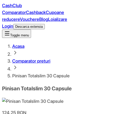
CashClub
Comparator
Cashback
Cupoane
reducere
Vouchere
Blog
Loializare
Login
Descarca extensia
Toggle menu
Acasa
Comparator preturi
Pinisan Totalslim 30 Capsule
Pinisan Totalslim 30 Capsule
124.25
RON