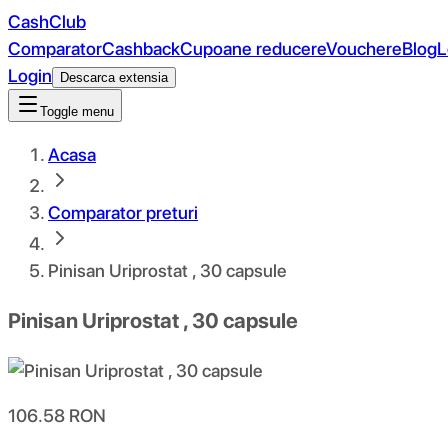
CashClub
Comparator
Cashback
Cupoane reducere
Vouchere
Blog
L
Login
Descarca extensia
Toggle menu
Acasa
Comparator preturi
Pinisan Uriprostat , 30 capsule
Pinisan Uriprostat , 30 capsule
106.58
RON