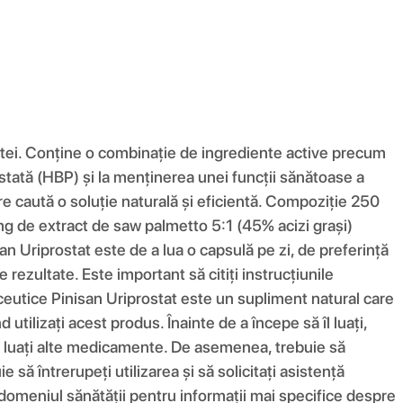
atei. Conține o combinație de ingrediente active precum
stată (HBP) și la menținerea unei funcții sănătoase a
e caută o soluție naturală și eficientă. Compoziţie 250
mg de extract de saw palmetto 5:1 (45% acizi grași)
n Uriprostat este de a lua o capsulă pe zi, de preferință
ezultate. Este important să citiți instrucțiunile
aceutice Pinisan Uriprostat este un supliment natural care
utilizați acest produs. Înainte de a începe să îl luați,
u luați alte medicamente. De asemenea, trebuie să
să întrerupeți utilizarea și să solicitați asistență
domeniul sănătății pentru informații mai specifice despre