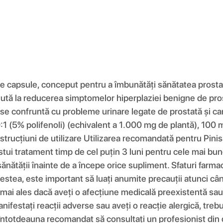
de capsule, conceput pentru a îmbunătăți sănătatea prost
ajută la reducerea simptomelor hiperplaziei benigne de pro
se confruntă cu probleme urinare legate de prostată și car
1 (5% polifenoli) (echivalent a 1.000 mg de plantă), 100 
trucțiuni de utilizare Utilizarea recomandată pentru Pinisa
i tratament timp de cel puțin 3 luni pentru cele mai bune r
sănătății înainte de a începe orice supliment. Sfaturi farm
stea, este important să luați anumite precauții atunci când 
 mai ales dacă aveți o afecțiune medicală preexistentă sa
estați reacții adverse sau aveți o reacție alergică, trebuie 
e întotdeauna recomandat să consultați un profesionist din 