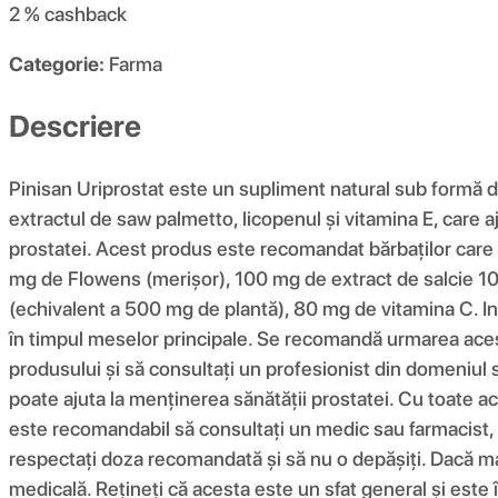
2 %
cashback
Categorie:
Farma
Descriere
Pinisan Uriprostat este un supliment natural sub formă 
extractul de saw palmetto, licopenul și vitamina E, care 
prostatei. Acest produs este recomandat bărbaților care 
mg de Flowens (merișor), 100 mg de extract de salcie 10:
(echivalent a 500 mg de plantă), 80 mg de vitamina C. Ins
în timpul meselor principale. Se recomandă urmarea acestu
produsului și să consultați un profesionist din domeniul 
poate ajuta la menținerea sănătății prostatei. Cu toate ace
este recomandabil să consultați un medic sau farmacist,
respectați doza recomandată și să nu o depășiți. Dacă manif
medicală. Rețineți că acesta este un sfat general și est