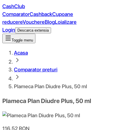
CashClub
Comparator
Cashback
Cupoane
reducere
Vouchere
Blog
Loializare
Login
Descarca extensia
Toggle menu
Acasa
Comparator preturi
Plameca Plan Diudre Plus, 50 ml
Plameca Plan Diudre Plus, 50 ml
116.52
RON