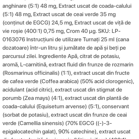
anghinare (5:1) 48 mg, Extract uscat de coada-calului
(5:1) 48 mg, Extract uscat de ceai verde 35 mg
(conținut de EGCG) 24,5 mg, Extract uscat de viță de
vie roșie (400:1) 0,75 mg, Crom 40 μg. SKU: LP-
0163076 Instrucțiuni de utilizare Turnați 25 ml (cana
dozatoare) într-un litru și jumătate de apă și beți pe
parcursul zilei. Ingrediente Apă, citrat de potasiu,
aromă, L-carnitină, extract fluid din frunze de rozmarin
(Rosmarinus officinalis) (1:1), extract uscat din fructe
de cafea verde (Coffea arabica) (50% acid clorogenic),
acidulant (acid citric), extract uscat din stigmat de
porumb (Zea mays) (4:1), extract uscat din plantă de
coada-calului (Equisetum arvense) (5:1), conservant
(sorbat de potasiu), extract uscat din frunze de ceai
verde (Camellia sinensis) (70% EGCG ((-)-3-
epigalocatechin galat), 90% catechine), extract uscat