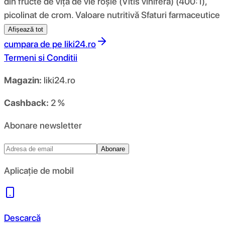
din fructe de viță de vie roșie (Vitis vinifera) (400:1),
picolinat de crom. Valoare nutritivă Sfaturi farmaceutice
Afișează tot
cumpara de pe
liki24.ro
Termeni si Conditii
Magazin:
liki24.ro
Cashback:
2 %
Abonare newsletter
Abonare
Aplicație de mobil
Descarcă