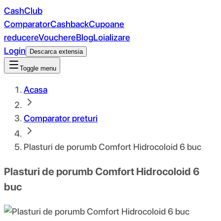
CashClub
Comparator
Cashback
Cupoane
reducere
Vouchere
Blog
Loializare
Login
Descarca extensia
Toggle menu
Acasa
Comparator preturi
Plasturi de porumb Comfort Hidrocoloid 6 buc
Plasturi de porumb Comfort Hidrocoloid 6
buc