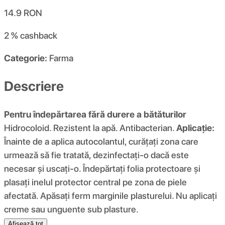
14.9
RON
2 %
cashback
Categorie:
Farma
Descriere
Pentru îndepărtarea fără durere a bătăturilor
Hidrocoloid. Rezistent la apă. Antibacterian.
Aplicație:
Înainte de a aplica autocolantul, curățați zona care
urmează să fie tratată, dezinfectați-o dacă este
necesar și uscați-o. Îndepărtați folia protectoare și
plasați inelul protector central pe zona de piele
afectată. Apăsați ferm marginile plasturelui. Nu aplicați
creme sau unguente sub plasture.
Afișează tot