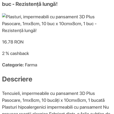
buc - Rezistență lungă!
16.78
RON
2 %
cashback
Categorie:
Farma
Descriere
Tencuieli, impermeabile cu pansament 3D Plus
Pasocare, 1mx8cm, 10 bucăți x 10cmx8cm, 1 bucată
Plasturi hipoalergenici impermeabili cu pansament Nu
provoca reacții alergice Fabricat dintr-o folie subțire de