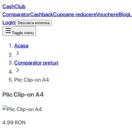
CashClub
Comparator
Cashback
Cupoane reducere
Vouchere
Blog
L
Login
Descarca extensia
Toggle menu
Acasa
Comparator preturi
Plic Clip-on A4
Plic Clip-on A4
4.99
RON