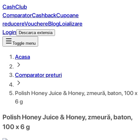
CashClub
Comparator
Cashback
Cupoane
reducere
Vouchere
Blog
Loializare
Login
Descarca extensia
Toggle menu
Acasa
Comparator preturi
Polish Honey Juice & Honey, zmeură, baton, 100 x
6 g
Polish Honey Juice & Honey, zmeură, baton,
100 x 6 g