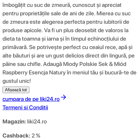
îmbogățit cu suc de zmeură, cunoscut și apreciat
pentru proprietățile sale de ani de zile. Mierea cu suc
de zmeura este alegerea perfecta pentru iubitorii de
produse apicole. Va fi un plus deosebit de valoros la
dieta ta toamna și iarna și în timpul echinocțiului de
primăvară. Se potrivește perfect cu ceaiul rece, apă și
alte băuturi și are un gust delicios direct din lingură, pe
pâine sau chifle. Adaugă Miody Polskie Sek & Miód
Raspberry Esencja Natury în meniul tău și bucură-te de
gustul unic!
Afișează tot
cumpara de pe
liki24.ro
Termeni si Conditii
Magazin:
liki24.ro
Cashback:
2 %