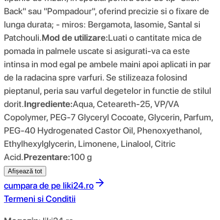
Back" sau "Pompadour", oferind precizie si o fixare de
lunga durata; - miros: Bergamota, Iasomie, Santal si
Patchouli.
Mod de utilizare:
Luati o cantitate mica de
pomada in palmele uscate si asigurati-va ca este
intinsa in mod egal pe ambele maini apoi aplicati in par
de la radacina spre varfuri. Se stilizeaza folosind
pieptanul, peria sau varful degetelor in functie de stilul
dorit.
Ingrediente:
Aqua, Ceteareth-25, VP/VA
Copolymer, PEG-7 Glyceryl Cocoate, Glycerin, Parfum,
PEG-40 Hydrogenated Castor Oil, Phenoxyethanol,
Ethylhexylglycerin, Limonene, Linalool, Citric
Acid.
Prezentare:
100 g
Afișează tot
cumpara de pe
liki24.ro
Termeni si Conditii