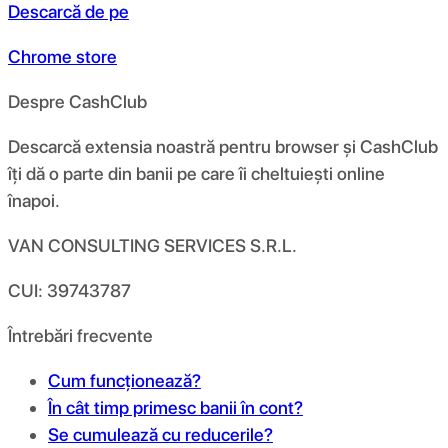
Descarcă de pe
Chrome store
Despre CashClub
Descarcă extensia noastră pentru browser și CashClub
îți dă o parte din banii pe care îi cheltuiești online
înapoi.
VAN CONSULTING SERVICES S.R.L.
CUI: 39743787
Întrebări frecvente
Cum funcționează?
În cât timp primesc banii în cont?
Se cumulează cu reducerile?