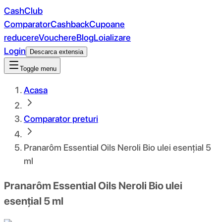
CashClub
Comparator
Cashback
Cupoane
reducere
Vouchere
Blog
Loializare
Login
Descarca extensia
Toggle menu
Acasa
Comparator preturi
Pranarôm Essential Oils Neroli Bio ulei esențial 5
ml
Pranarôm Essential Oils Neroli Bio ulei
esențial 5 ml