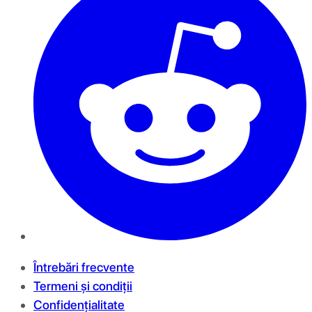
Întrebări frecvente
Termeni și condiții
Confidențialitate