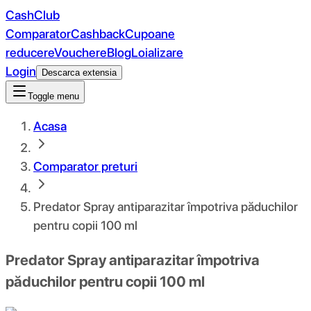
CashClub
Comparator
Cashback
Cupoane
reducere
Vouchere
Blog
Loializare
Login
Descarca extensia
Toggle menu
Acasa
Comparator preturi
Predator Spray antiparazitar împotriva păduchilor
pentru copii 100 ml
Predator Spray antiparazitar împotriva
păduchilor pentru copii 100 ml