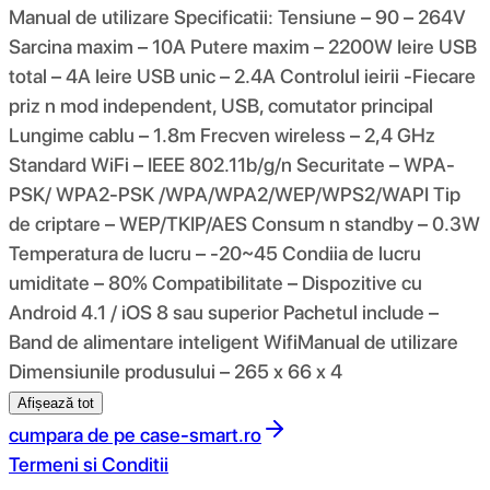
Manual de utilizare Specificatii: Tensiune – 90 – 264V
Sarcina maxim – 10A Putere maxim – 2200W Ieire USB
total – 4A Ieire USB unic – 2.4A Controlul ieirii -Fiecare
priz n mod independent, USB, comutator principal
Lungime cablu – 1.8m Frecven wireless – 2,4 GHz
Standard WiFi – IEEE 802.11b/g/n Securitate – WPA-
PSK/ WPA2-PSK /WPA/WPA2/WEP/WPS2/WAPI Tip
de criptare – WEP/TKIP/AES Consum n standby – 0.3W
Temperatura de lucru – -20~45 Condiia de lucru
umiditate – 80% Compatibilitate – Dispozitive cu
Android 4.1 / iOS 8 sau superior Pachetul include –
Band de alimentare inteligent WifiManual de utilizare
Dimensiunile produsului – 265 x 66 x 4
Afișează tot
cumpara de pe
case-smart.ro
Termeni si Conditii