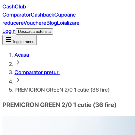
CashClub
Comparator
Cashback
Cupoane
reducere
Vouchere
Blog
Loializare
Login
Descarca extensia
Toggle menu
Acasa
Comparator preturi
PREMICRON GREEN 2/0 1 cutie (36 fire)
PREMICRON GREEN 2/0 1 cutie (36 fire)