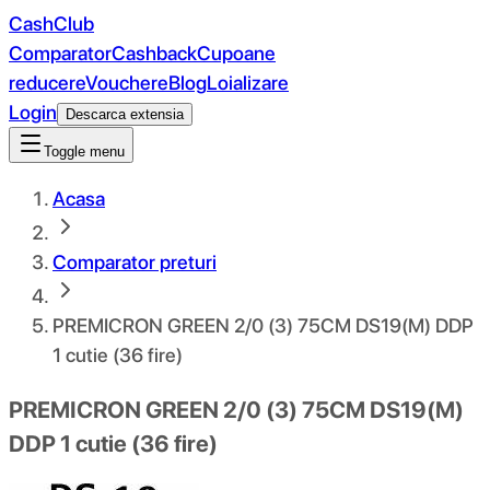
CashClub
Comparator
Cashback
Cupoane
reducere
Vouchere
Blog
Loializare
Login
Descarca extensia
Toggle menu
Acasa
Comparator preturi
PREMICRON GREEN 2/0 (3) 75CM DS19(M) DDP
1 cutie (36 fire)
PREMICRON GREEN 2/0 (3) 75CM DS19(M)
DDP 1 cutie (36 fire)