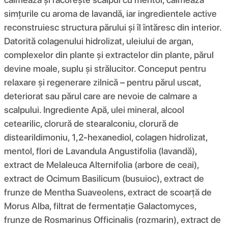
simțurile cu aroma de lavandă, iar ingredientele active
reconstruiesc structura părului și îl întăresc din interior.
Datorită colagenului hidrolizat, uleiului de argan,
complexelor din plante și extractelor din plante, părul
devine moale, suplu și strălucitor. Conceput pentru
relaxare și regenerare zilnică – pentru părul uscat,
deteriorat sau părul care are nevoie de calmare a
scalpului. Ingrediente Apă, ulei mineral, alcool
cetearilic, clorură de stearalconiu, clorură de
distearildimoniu, 1,2-hexanediol, colagen hidrolizat,
mentol, flori de Lavandula Angustifolia (lavandă),
extract de Melaleuca Alternifolia (arbore de ceai),
extract de Ocimum Basilicum (busuioc), extract de
frunze de Mentha Suaveolens, extract de scoarță de
Morus Alba, filtrat de fermentație Galactomyces,
frunze de Rosmarinus Officinalis (rozmarin), extract de