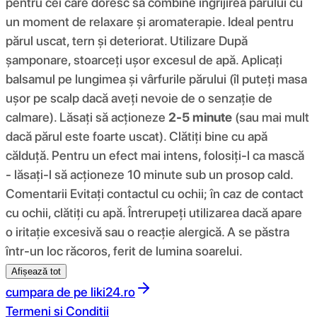
pentru cei care doresc să combine îngrijirea părului cu
un moment de relaxare și aromaterapie. Ideal pentru
părul uscat, tern și deteriorat. Utilizare După
șamponare, stoarceți ușor excesul de apă. Aplicați
balsamul pe lungimea și vârfurile părului (îl puteți masa
ușor pe scalp dacă aveți nevoie de o senzație de
calmare). Lăsați să acționeze
2-5 minute
(sau mai mult
dacă părul este foarte uscat). Clătiți bine cu apă
călduță. Pentru un efect mai intens, folosiți-l ca mască
- lăsați-l să acționeze 10 minute sub un prosop cald.
Comentarii Evitați contactul cu ochii; în caz de contact
cu ochii, clătiți cu apă. Întrerupeți utilizarea dacă apare
o iritație excesivă sau o reacție alergică. A se păstra
într-un loc răcoros, ferit de lumina soarelui.
Afișează tot
cumpara de pe
liki24.ro
Termeni si Conditii