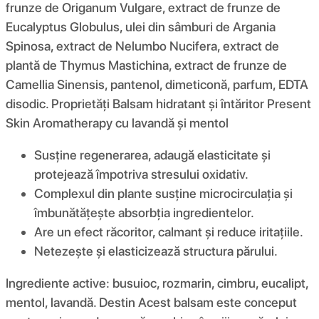
frunze de Origanum Vulgare, extract de frunze de
Eucalyptus Globulus, ulei din sâmburi de Argania
Spinosa, extract de Nelumbo Nucifera, extract de
plantă de Thymus Mastichina, extract de frunze de
Camellia Sinensis, pantenol, dimeticonă, parfum, EDTA
disodic. Proprietăți Balsam hidratant și întăritor Present
Skin Aromatherapy cu lavandă și mentol
Susține regenerarea, adaugă elasticitate și
protejează împotriva stresului oxidativ.
Complexul din plante susține microcirculația și
îmbunătățește absorbția ingredientelor.
Are un efect răcoritor, calmant și reduce iritațiile.
Netezește și elasticizează structura părului.
Ingrediente active: busuioc, rozmarin, cimbru, eucalipt,
mentol, lavandă. Destin Acest balsam este conceput