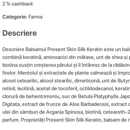
2 %
cashback
Categorie:
Farma
Descriere
Descriere Balsamul Present Skin Silk Keratin este un bals
combină keratină, aminoacizi din mătase, unt de shea și pr
biotina susțin creșterea părului și îl întăresc de la rădăc
firelor. Mentolul și extractele de plante calmează și împro
alcool cetearilic, alcool stearilic, dimeticonă, unt de Bu
retinil, lecitină, acetat de tocoferil, octildodecanol, kera
clorură de behentrimoniu, suc de Betula Platyphylla Jap
Digitata, extract de frunze de Aloe Barbadensis, extract
ulei din sâmburi de Argania Spinosa, biotină, ceteareth-20, 
parfum. Proprietăți Present Skin Silk Keratin, balsam de