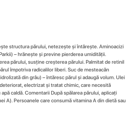
iește structura părului, netezește și întărește. Aminoacizi
rkii) – hrănește și previne pierderea umidității.
ea părului, susține creșterea părului. Palmitat de retinil
ărul împotriva radicalilor liberi. Suc de mesteacăn
idrolizată din grâu) – întăresc părul și adaugă volum. Ulei
teriorat, electrizat și tratat chimic, care necesită
cu apă caldă. Comentarii După spălarea părului, aplicați
minei A). Persoanele care consumă vitamina A din dietă sau