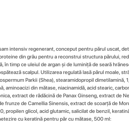
am intensiv regenerant, conceput pentru părul uscat, deter
oteine ​​din grâu pentru a reconstrui structura părului, re
ină, în timp ce uleiul de argan și de luminiță de seară hrăn
spătează scalpul. Utilizarea regulată lasă părul moale, străl
tyrospermum Parkii (Shea), stearamidopropil dimetilamină, 1
tină, aminoacizi din mătase, niacinamidă, acid stearic, carbo
onica, extract de rădăcină de Panax Ginseng, extract de 
 de frunze de Camellia Sinensis, extract de scoarță de Mor
propilen glicol, acid glutamic, salicilat de benzil, keratină
 netezire cu keratină pentru păr cu mătase, 500 ml: