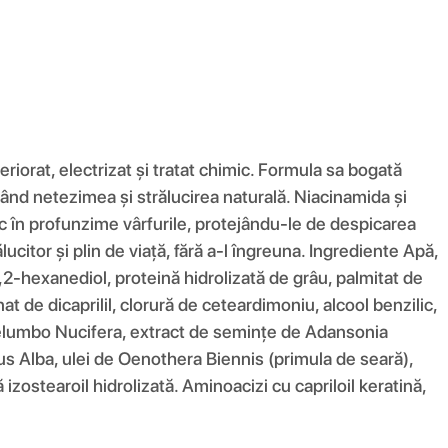
iorat, electrizat și tratat chimic. Formula sa bogată
dând netezimea și strălucirea naturală. Niacinamida și
esc în profunzime vârfurile, protejându-le de despicarea
ucitor și plin de viață, fără a-l îngreuna. Ingrediente Apă,
,2-hexanediol, proteină hidrolizată de grâu, palmitat de
nat de dicaprilil, clorură de ceteardimoniu, alcool benzilic,
Nelumbo Nucifera, extract de semințe de Adansonia
us Alba, ulei de Oenothera Biennis (primula de seară),
 izostearoil hidrolizată. Aminoacizi cu capriloil keratină,