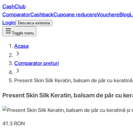
CashClub
Comparator
Cashback
Cupoane reducere
Vouchere
Blog
L
Login
Descarca extensia
Toggle menu
Acasa
Comparator preturi
Present Skin Silk Keratin, balsam de păr cu keratin
Present Skin Silk Keratin, balsam de păr cu ke
41.3
RON