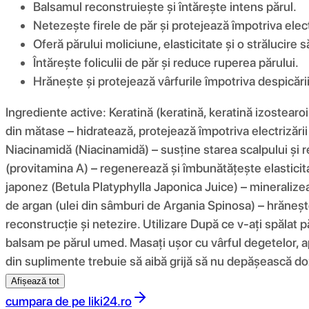
Balsamul reconstruiește și întărește intens părul.
Netezește firele de păr și protejează împotriva electr
Oferă părului moliciune, elasticitate și o strălucire 
Întărește foliculii de păr și reduce ruperea părului.
Hrănește și protejează vârfurile împotriva despicării
Ingrediente active: Keratină (keratină, keratină izostearoi
din mătase – hidratează, protejează împotriva electrizării
Niacinamidă (Niacinamidă) – susține starea scalpului și re
(provitamina A) – regenerează și îmbunătățește elasticitat
japonez (Betula Platyphylla Japonica Juice) – mineralizeaz
de argan (ulei din sâmburi de Argania Spinosa) – hrănește 
reconstrucție și netezire. Utilizare După ce v-ați spălat p
balsam pe părul umed. Masați ușor cu vârful degetelor, ap
din suplimente trebuie să aibă grijă să nu depășească 
Afișează tot
cumpara de pe
liki24.ro