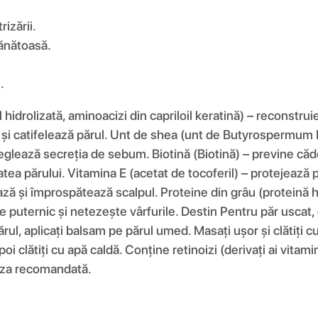
izării.
sănătoasă.
.
l hidrolizată, aminoacizi din capriloil keratină) – reconstru
 și catifelează părul. Unt de shea (unt de Butyrospermum Pa
glează secreția de sebum. Biotină (Biotină) – previne căder
ea părului. Vitamina E (acetat de tocoferil) – protejează p
ă și împrospătează scalpul. Proteine ​​din grâu (proteină h
puternic și netezește vârfurile. Destin Pentru păr uscat, de
ărul, aplicați balsam pe părul umed. Masați ușor și clătiți 
oi clătiți cu apă caldă. Conține retinoizi (derivați ai vita
doza recomandată.