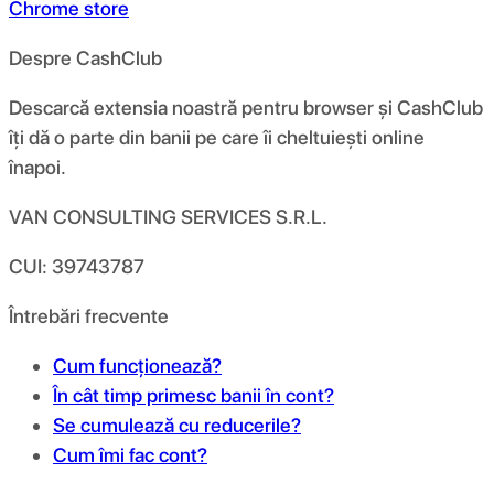
Chrome store
Despre CashClub
Descarcă extensia noastră pentru browser și CashClub
îți dă o parte din banii pe care îi cheltuiești online
înapoi.
VAN CONSULTING SERVICES S.R.L.
CUI: 39743787
Întrebări frecvente
Cum funcționează?
În cât timp primesc banii în cont?
Se cumulează cu reducerile?
Cum îmi fac cont?