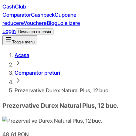
CashClub
Comparator
Cashback
Cupoane
reducere
Vouchere
Blog
Loializare
Login
Descarca extensia
Toggle menu
Acasa
Comparator preturi
Prezervative Durex Natural Plus, 12 buc.
Prezervative Durex Natural Plus, 12 buc.
48.61
RON